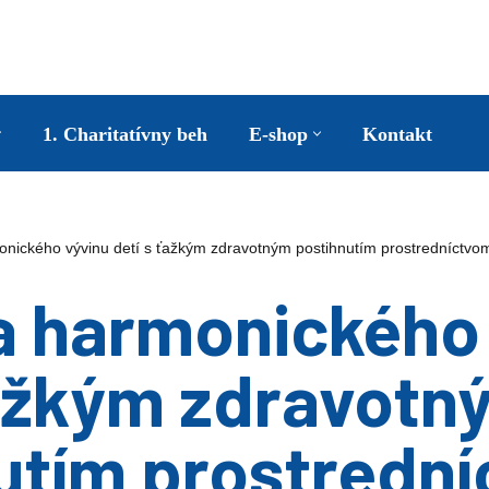
1. Charitatívny beh
E-shop
Kontakt
nického vývinu detí s ťažkým zdravotným postihnutím prostredníctvom
 harmonického 
ťažkým zdravotn
utím prostredn