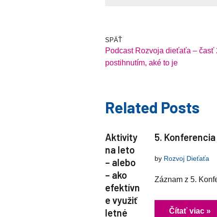
SPÄŤ
Podcast Rozvoja dieťaťa – časť
postihnutím, aké to je
Related Posts
Aktivity
5. Konferencia
na leto
by
Rozvoj Dieťaťa
– alebo
– ako
Záznam z 5. Konfe
efektívn
e využiť
letné
Čítať viac »