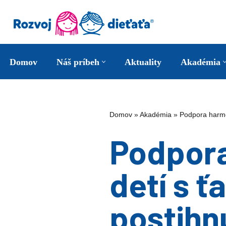
Preskočiť
na
obsah
Domov
Náš príbeh
Aktuality
Akadémia
Domov
»
Akadémia
»
Podpora harmo
Podpora
detí s 
postihn