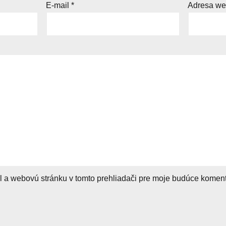
E-mail
*
Adresa w
l a webovú stránku v tomto prehliadači pre moje budúce koment