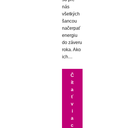
nás
všetkých
šancou
načerpať
energiu
do záveru
roka. Ako
ich…
Č
ít
a
ť
v
i
a
c