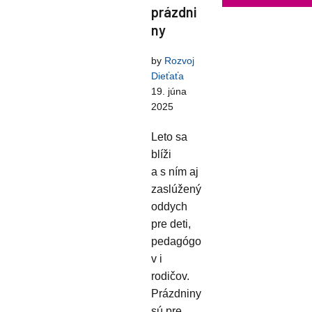
prázdni
ny
by
Rozvoj
Dieťaťa
19. júna
2025
Leto sa
blíži
a s ním aj
zaslúžený
oddych
pre deti,
pedagógo
v i
rodičov.
Prázdniny
sú pre