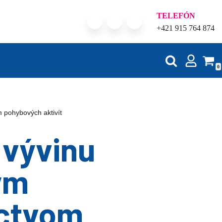
TELEFÓN
+421 915 764 874
0
 pohybových aktivít
vývinu
ým
íctvom