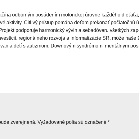
začína odborným posúdením motorickej úrovne každého dieťaťa,
vé aktivity. Citlivý prístup pomáha deťom prekonať počiatočnú 
i. Projekt podporuje harmonický vývin a sebadôveru všetkých za
nvestícií, regionálneho rozvoja a informatizácie SR, môže naše
delávania detí s autizmom, Downovým syndrómom, mentálnym post
bude zverejnená.
Vyžadované polia sú označené
*