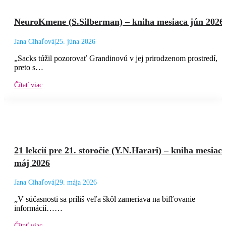
NeuroKmene (S.Silberman) – kniha mesiaca jún 2026
Jana Cihaľová
|
25. júna 2026
„Sacks túžil pozorovať Grandinovú v jej prirodzenom prostredí,
preto s…
Čítať viac
21 lekcií pre 21. storočie (Y.N.Harari) – kniha mesiac
máj 2026
Jana Cihaľová
|
29. mája 2026
„V súčasnosti sa príliš veľa škôl zameriava na bifľovanie
informácií……
Čítať viac