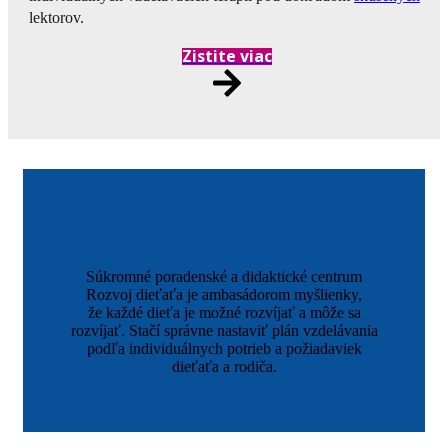
lektorov.
Zistite viac
Kto sme
Súkromné poradenské a didaktické centrum
Rozvoj dieťaťa je ambasádorom myšlienky,
že každé dieťa je možné rozvíjať a môže sa
rozvíjať. Stačí správne nastaviť plán vzdelávania
podľa individuálnych potrieb a požiadaviek
dieťaťa a rodiča.