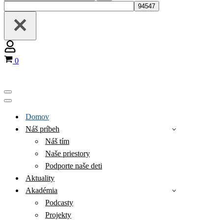
for...
Košík
0
Menu
navigácie
Menu
navigácie
Domov
Náš príbeh
Náš tím
Naše priestory
Podporte naše deti
Aktuality
Akadémia
Podcasty
Projekty