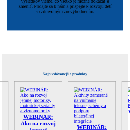
výsledkov vieme, čo všetko je možné dokázať a
zmeniť. Pridajte sa k nám a prispejte k rozvoju detí
so zdravotným znevýhodnením.
Najpredávanejšie produkty
WEBINÁR:
Ako na rozvoj
WEBINÁR:
jemnej