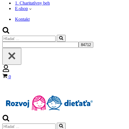
1. Charitatívny beh
E-shop
Kontakt
Search
for...
Košík
0
Search