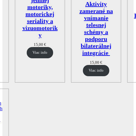
Aktivity
motoriky,
zamerané na
motorickej
vnímanie
seriality a
telesnej
vizuomotorik
schémy a
y
podporu
15,00
€
bilaterálnej
integrácie
Viac info
15,00
€
Viac info