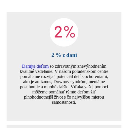
2 % z daní
Darujte deťom
so zdravotným znevýhodnením
kvalitné vzdelanie. V našom poradenskom centre
pomáhame rozvíjať potenciál detí s ochoreniami,
ako je autizmus, Downov syndróm, mentálne
postihnutie a mnohé ďalšie. Vďaka vašej pomoci
môžeme pomáhať týmto deťom žiť
plnohodnotnejší život s čo najvyššou mierou
samostanosti.