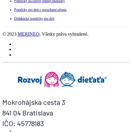
Pomôcky na rozvoj jemnej motoriky
Pomôcky pre deti s poruchami učenia
Didaktické pomôcky pre deti
© 2023
MERINEO
. Všetky práva vyhradené.
Mokrohájska cesta 3
841 04 Bratislava
IČO: 45778183