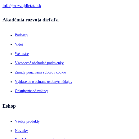
info@rozvojdietata.sk
Akadémia rozvoja dieťaťa
Podcasty
Videá
Webináre
Všeobecné obchodné podmienky
Zásady používania súborov cookie
Vyhlásenie o ochrane osobných údajov
Odstúpenie od zmluvy
Eshop
Všetky produkty
Novinky