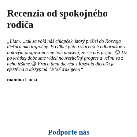
Recenzia od spokojného
rodiča
„Liam….tak sa volá náš chlapček, ktorý prišiel do Rozvoja
dieťaťa ako trojročný. Po dlhej púti u viacerých odborníkov s
nulovým progresom sme boli nadšení, že ste nás prijali.
😉
Už
po krátkej dobe sme videli neuveriteľný progres a veľmi sa z
neho tešíme.
😉
Práca tímu dievčat z Rozvoja dieťaťa je
efektívna a láskyplná. Veľké ďakujem!“
mamina Lucia
Podporte nás