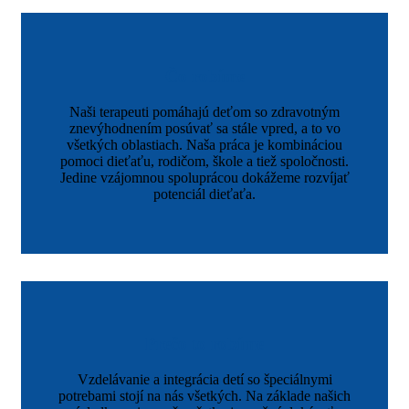
Čo robíme
Naši terapeuti pomáhajú deťom so zdravotným
znevýhodnením posúvať sa stále vpred, a to vo
všetkých oblastiach. Naša práca je kombináciou
pomoci dieťaťu, rodičom, škole a tiež spoločnosti.
Jedine vzájomnou spoluprácou dokážeme rozvíjať
potenciál dieťaťa.
Prečo to robíme
Vzdelávanie a integrácia detí so špeciálnymi
potrebami stojí na nás všetkých. Na základe našich