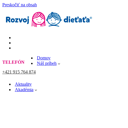
Preskočiť na obsah
Domov
TELEFÓN
Náš príbeh
+421 915 764 874
Aktuality
Akadémia