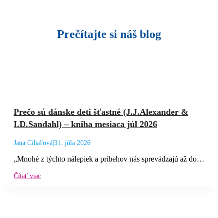
Prečítajte si náš blog
Prečo sú dánske deti šťastné (J.J.Alexander &
I.D.Sandahl) – kniha mesiaca júl 2026
Jana Cihaľová
|
31. júla 2026
„Mnohé z týchto nálepiek a príbehov nás sprevádzajú až do…
Čítať viac