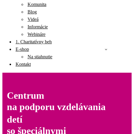
Komunita
Blog
Videá
Informácie
Webináre
1. Charitatívny beh
E-shop
Na stiahnutie
Kontakt
Centrum
na podporu vzdelávania
detí
so špeciálnymi