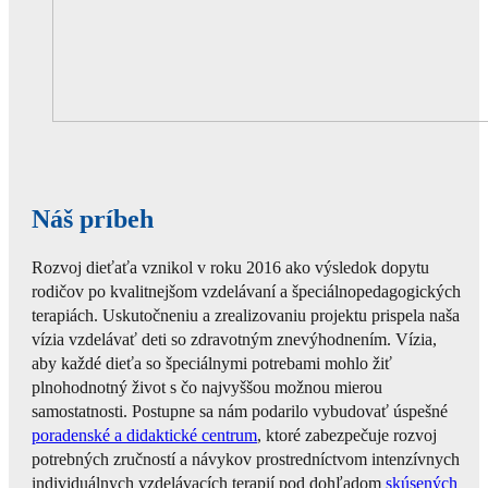
Náš príbeh
Rozvoj dieťaťa vznikol v roku 2016 ako výsledok dopytu
rodičov po kvalitnejšom vzdelávaní a špeciálnopedagogických
terapiách. Uskutočneniu a zrealizovaniu projektu prispela naša
vízia vzdelávať deti so zdravotným znevýhodnením. Vízia,
aby každé dieťa so špeciálnymi potrebami mohlo žiť
plnohodnotný život s čo najvyššou možnou mierou
samostatnosti. Postupne sa nám podarilo vybudovať úspešné
poradenské a didaktické centrum
, ktoré zabezpečuje rozvoj
potrebných zručností a návykov prostredníctvom intenzívnych
individuálnych vzdelávacích terapií pod dohľadom
skúsených