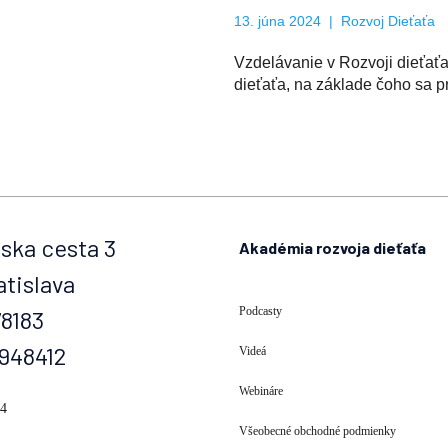
13. júna 2024
Rozvoj Dieťaťa
Vzdelávanie v Rozvoji dieťať
dieťaťa, na základe čoho sa pr
ska cesta 3
Akadémia rozvoja dieťaťa
atislava
Podcasty
78183
0948412
Videá
Webináre
74
Všeobecné obchodné podmienky