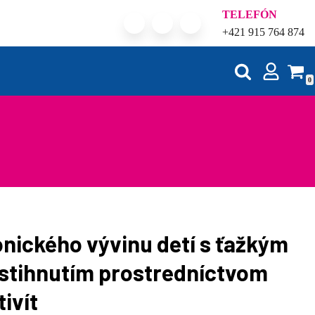
TELEFÓN
+421 915 764 874
0
ického vývinu detí s ťažkým
stihnutím prostredníctvom
ivít