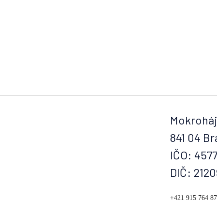
Mokroháj
841 04 Br
IČO: 457
DIČ: 212
+421 915 764 8