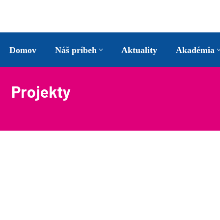
Preskočiť
na
Domov
Náš príbeh
Aktuality
Akadémia
obsah
Projekty