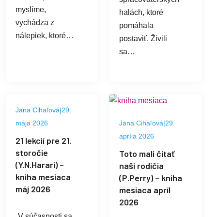
myslíme,
halách, ktoré
vychádza z
pomáhala
nálepiek, ktoré…
postaviť. Živili
sa…
Jana Cihaľová
|
29.
mája 2026
Jana Cihaľová
|
29.
apríla 2026
21 lekcií pre 21.
storočie
Toto mali čítať
(Y.N.Harari) –
naši rodičia
kniha mesiaca
(P.Perry) – kniha
máj 2026
mesiaca apríl
2026
„V súčasnosti sa