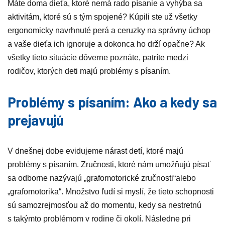
Máte doma dieťa, ktoré nemá rado písanie a vyhýba sa
aktivitám, ktoré sú s tým spojené? Kúpili ste už všetky
ergonomicky navrhnuté perá a ceruzky na správny úchop
a vaše dieťa ich ignoruje a dokonca ho drží opačne? Ak
všetky tieto situácie dôverne poznáte, patríte medzi
rodičov, ktorých deti majú problémy s písaním.
Problémy s písaním: Ako a kedy sa
prejavujú
V dnešnej dobe evidujeme nárast detí, ktoré majú
problémy s písaním. Zručnosti, ktoré nám umožňujú písať
sa odborne nazývajú „grafomotorické zručnosti“alebo
„grafomotorika“. Množstvo ľudí si myslí, že tieto schopnosti
sú samozrejmosťou až do momentu, kedy sa nestretnú
s takýmto problémom v rodine či okolí. Následne pri