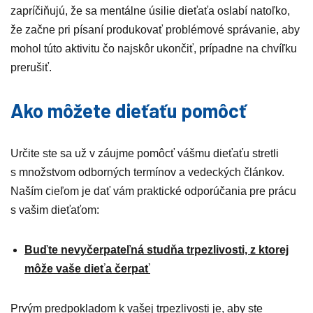
zapríčiňujú, že sa mentálne úsilie dieťaťa oslabí natoľko,
že začne pri písaní produkovať problémové správanie, aby
mohol túto aktivitu čo najskôr ukončiť, prípadne na chvíľku
prerušiť.
Ako môžete dieťaťu pomôcť
Určite ste sa už v záujme pomôcť vášmu dieťaťu stretli
s množstvom odborných termínov a vedeckých článkov.
Naším cieľom je dať vám praktické odporúčania pre prácu
s vašim dieťaťom:
Buďte nevyčerpateľná studňa trpezlivosti, z ktorej
môže vaše dieťa čerpať
Prvým predpokladom k vašej trpezlivosti je, aby ste