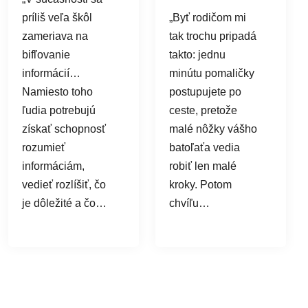
príliš veľa škôl
„Byť rodičom mi
zameriava na
tak trochu pripadá
bifľovanie
takto: jednu
informácií…
minútu pomaličky
Namiesto toho
postupujete po
ľudia potrebujú
ceste, pretože
získať schopnosť
malé nôžky vášho
rozumieť
batoľaťa vedia
informáciám,
robiť len malé
vedieť rozlíšiť, čo
kroky. Potom
je dôležité a čo…
chvíľu…