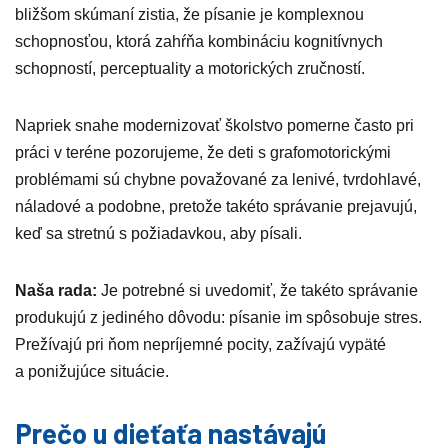
bližšom skúmaní zistia, že písanie je komplexnou
schopnosťou, ktorá zahŕňa kombináciu kognitívnych
schopností, perceptuality a motorických zručností.
Napriek snahe modernizovať školstvo pomerne často pri
práci v teréne pozorujeme, že deti s grafomotorickými
problémami sú chybne považované za lenivé, tvrdohlavé,
náladové a podobne, pretože takéto správanie prejavujú,
keď sa stretnú s požiadavkou, aby písali.
Naša rada:
Je potrebné si uvedomiť, že takéto správanie
produkujú z jediného dôvodu: písanie im spôsobuje stres.
Prežívajú pri ňom nepríjemné pocity, zažívajú vypäté
a ponižujúce situácie.
Prečo u dieťaťa nastávajú