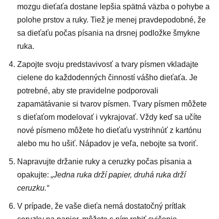
mozgu dieťaťa dostane lepšia spätná väzba o pohybe a
polohe prstov a ruky. Tiež je menej pravdepodobné, že
sa dieťaťu počas písania na drsnej podložke šmykne
ruka.
Zapojte svoju predstavivosť a tvary písmen vkladajte
cielene do každodenných činností vášho dieťaťa. Je
potrebné, aby ste pravidelne podporovali
zapamätávanie si tvarov písmen. Tvary písmen môžete
s dieťaťom modelovať i vykrajovať. Vždy keď sa učíte
nové písmeno môžete ho dieťaťu vystrihnúť z kartónu
alebo mu ho ušiť. Nápadov je veľa, nebojte sa tvoriť.
Napravujte držanie ruky a ceruzky počas písania a
opakujte:
„Jedna ruka drží papier, druhá ruka drží
ceruzku.“
V prípade, že vaše dieťa nemá dostatočný prítlak