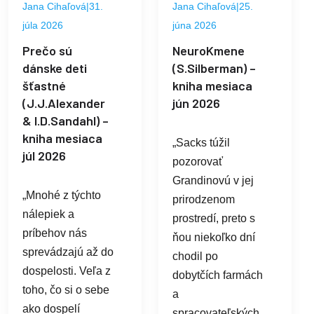
Jana Cihaľová
|
31.
Jana Cihaľová
|
25.
júla 2026
júna 2026
Prečo sú
NeuroKmene
dánske deti
(S.Silberman) –
šťastné
kniha mesiaca
(J.J.Alexander
jún 2026
& I.D.Sandahl) –
kniha mesiaca
„Sacks túžil
júl 2026
pozorovať
Grandinovú v jej
„Mnohé z týchto
prirodzenom
nálepiek a
prostredí, preto s
príbehov nás
ňou niekoľko dní
sprevádzajú až do
chodil po
dospelosti. Veľa z
dobytčích farmách
toho, čo si o sebe
a
ako dospelí
spracovateľských