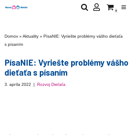
0
Preskočiť
na
obsah
Domov
»
Aktuality
»
PísaNIE: Vyriešte problémy vášho dieťaťa
s písaním
PísaNIE: Vyriešte problémy vášho
dieťaťa s písaním
3. apríla 2022
Rozvoj Dieťaťa