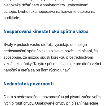
Nedokáže držať pero v správnom tzv. „zobcovitom“
úchope. Druhú ruku nepoužíva na fixovanie papiera na
podklade.
Nespárovaná kinestetická spätná väzba
Svaly v prstoch vášho dieťaťa vysielajú do mozgu
nedostatočnú spätnú väzbu o svojej pozícii pri písaní, čo
spôsobuje, že mozog spustí korekciu prostredníctvom
vizuálnej stránky. Takýto spôsob písania je pre dieťa veľmi
náročný a dieťa sa pri ňom rýchlo unaví.
Nedostatok pozornosti
Dieťa s nedostatočnou pozornosťou pri písaní začne veľmi
rýchlo robiť chyby. Opakované chyby pri písaní následne