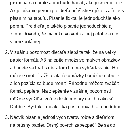
písmená na chrbte a oni budú hádať, aké písmeno to je.
Ak je písanie perom pre dieťa príliš stresujúce, začnite s
písaním na tabuľu. Písanie fixkou je jednoduchšie ako
perom. Pre dieťa je takéto písanie jednoduchšie aj
z toho dôvodu, že má ruku vo vertikálnej polohe a nie
v horizontálnej.
Vizuálnu pozornosť dieťaťa zlepšíte tak, že na veľký
papier formátu A3 nalepíte množstvo malých obrázkov
a budete sa hrať s dieťaťom hru na vyhľadávanie. Hru
môžete urobiť ťažšiu tak, že obrázky budú čiernobiele
a ich pozícia sa bude meniť. Prípadne môžete zväčšiť
formát papiera. Na zlepšenie vizuálnej pozornosti
môžete využiť aj voľne dostupné hry na trhu ako sú
Dobble, Bystrík – didaktická postrehová hra a podobne.
Nácvik písania jednotlivých tvarov robte s dieťaťom
na brúsny papier. Drsný povrch zabezpečí, že sa do