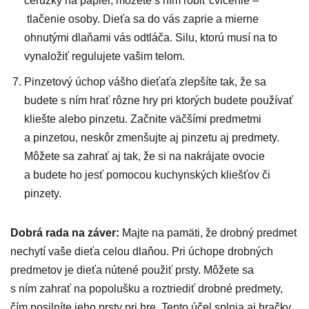
ceruzky na papier, môžete s ním robiť cvičenie –
tlačenie osoby. Dieťa sa do vás zaprie a mierne
ohnutými dlaňami vás odtláča. Silu, ktorú musí na to
vynaložiť regulujete vašim telom.
Pinzetový úchop vášho dieťaťa zlepšíte tak, že sa
budete s ním hrať rôzne hry pri ktorých budete používať
kliešte alebo pinzetu. Začnite väčšími predmetmi
a pinzetou, neskôr zmenšujte aj pinzetu aj predmety.
Môžete sa zahrať aj tak, že si na nakrájate ovocie
a budete ho jesť pomocou kuchynských kliešťov či
pinzety.
Dobrá rada na záver:
Majte na pamäti, že drobný predmet
nechytí vaše dieťa celou dlaňou. Pri úchope drobných
predmetov je dieťa nútené použiť prsty. Môžete sa
s ním zahrať na popolušku a roztriediť drobné predmety,
čím posilníte jeho prsty pri hre. Tento účel splnia aj hračky