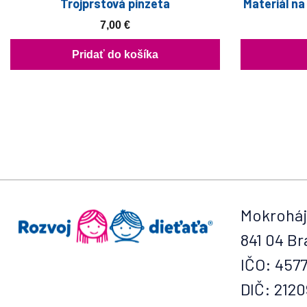
Trojprstová pinzeta
Materiál na
7,00
€
Pridať do košíka
Mokroháj
841 04 Br
IČO: 457
DIČ: 212