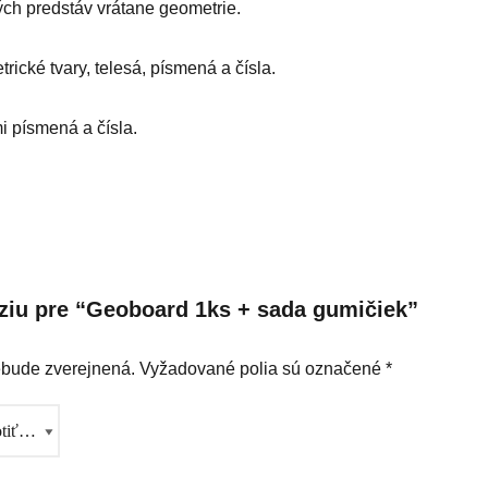
ých predstáv vrátane geometrie.
cké tvary, telesá, písmená a čísla.
i písmená a čísla.
nziu pre “Geoboard 1ks + sada gumičiek”
ebude zverejnená.
Vyžadované polia sú označené
*