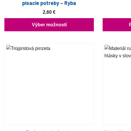
písacie potreby – Ryba
2,60
€
Výber možností