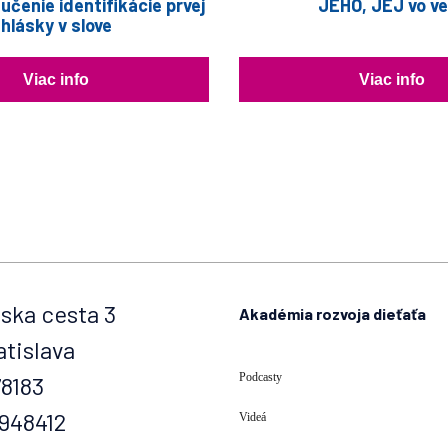
 učenie identifikácie prvej
JEHO, JEJ vo v
hlásky v slove
Viac info
Viac info
ska cesta 3
Akadémia rozvoja dieťaťa
atislava
Podcasty
78183
0948412
Videá