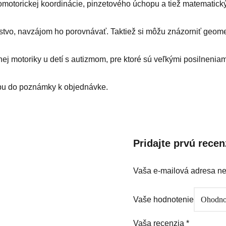
omotorickej koordinácie, pinzetového úchopu a tiež matematick
o, navzájom ho porovnávať. Taktiež si môžu znázorniť geometri
 motoriky u detí s autizmom, pre ktoré sú veľkými posilneniam
rbu do poznámky k objednávke.
Pridajte prvú rece
Vaša e-mailová adresa n
Vaše hodnotenie
Vaša recenzia
*