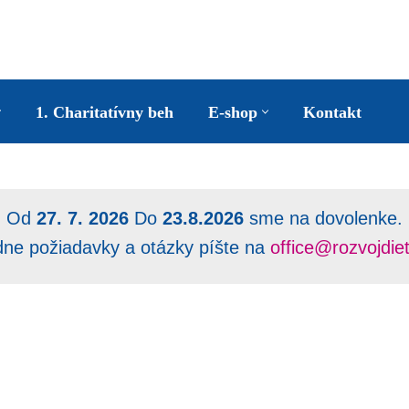
1. Charitatívny beh
E-shop
Kontakt
Od
27. 7. 2026
Do
23.8.2026
sme na dovolenke.
dne požiadavky a otázky píšte na
office@rozvojdie