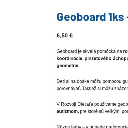
Geoboard 1ks 
6,50
€
Geoboard je skvelá pomôcka na
ro
koordinácie, pinzetového úchopu
geometrie.
Deti si na doske môžu pomocou g
porovnávať. Taktiež si môžu znázo
V Rozvoji Dieťaťa používame geo
autizmom
, pre ktoré sú veľkými po
Rôzne farby – v prípade preferenc