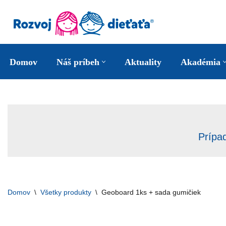
Preskočiť
na
obsah
Domov
Náš príbeh
Aktuality
Akadémia
Prípa
Domov
\
Všetky produkty
\
Geoboard 1ks + sada gumičiek