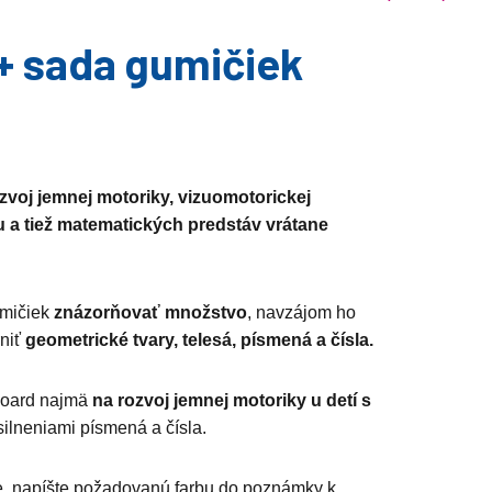
+ sada gumičiek
zvoj jemnej motoriky, vizuomotorickej
 a tiež matematických predstáv vrátane
umičiek
znázorňovať množstvo
, navzájom ho
rniť
geometrické tvary, telesá, písmená a čísla.
board najmä
na rozvoj jemnej motoriky u detí s
silneniami písmená a čísla.
ie, napíšte požadovanú farbu do poznámky k