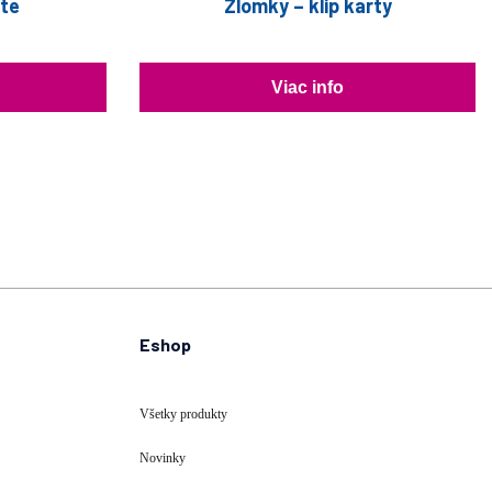
ete
Zlomky – klip karty
Viac info
Eshop
Všetky produkty
Novinky