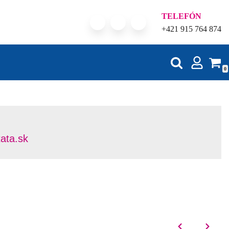
TELEFÓN
+421 915 764 874
0
tata.sk