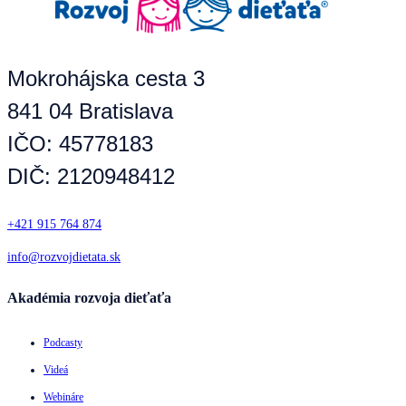
Mokrohájska cesta 3
841 04 Bratislava
IČO: 45778183
DIČ: 2120948412
+421 915 764 874
info@rozvojdietata.sk
Akadémia rozvoja dieťaťa
Podcasty
Videá
Webináre