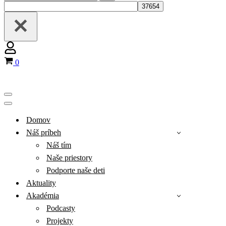
for...
Košík
0
Menu
navigácie
Menu
navigácie
Domov
Náš príbeh
Náš tím
Naše priestory
Podporte naše deti
Aktuality
Akadémia
Podcasty
Projekty