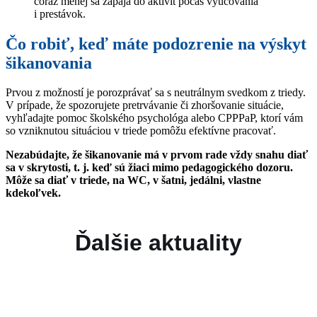
čoraz menej sa zapája do aktivít počas vyučovania
i prestávok.
Čo robiť, keď máte podozrenie na výskyt
šikanovania
Prvou z možností je porozprávať sa s neutrálnym svedkom z triedy.
V prípade, že spozorujete pretrvávanie či zhoršovanie situácie,
vyhľadajte pomoc školského psychológa alebo CPPPaP, ktorí vám
so vzniknutou situáciou v triede pomôžu efektívne pracovať.
Nezabúdajte, že šikanovanie má v prvom rade vždy snahu diať
sa v skrytosti, t. j. keď sú žiaci mimo pedagogického dozoru.
Môže sa diať v triede, na WC, v šatni, jedálni, vlastne
kdekoľvek.
Ďalšie aktuality