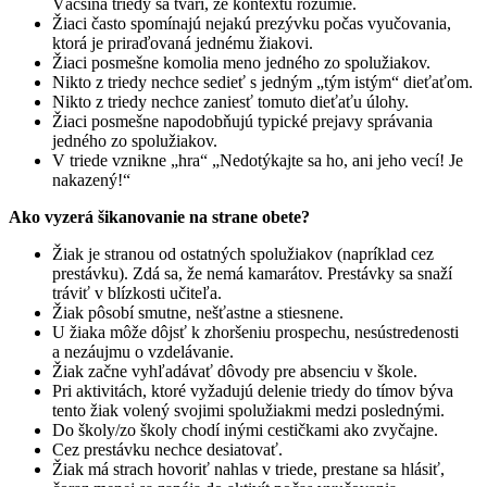
Väčšina triedy sa tvári, že kontextu rozumie.
Žiaci často spomínajú nejakú prezývku počas vyučovania,
ktorá je priraďovaná jednému žiakovi.
Žiaci posmešne komolia meno jedného zo spolužiakov.
Nikto z triedy nechce sedieť s jedným „tým istým“ dieťaťom.
Nikto z triedy nechce zaniesť tomuto dieťaťu úlohy.
Žiaci posmešne napodobňujú typické prejavy správania
jedného zo spolužiakov.
V triede vznikne „hra“ „Nedotýkajte sa ho, ani jeho vecí! Je
nakazený!“
Ako vyzerá šikanovanie na strane obete?
Žiak je stranou od ostatných spolužiakov (napríklad cez
prestávku). Zdá sa, že nemá kamarátov. Prestávky sa snaží
tráviť v blízkosti učiteľa.
Žiak pôsobí smutne, nešťastne a stiesnene.
U žiaka môže dôjsť k zhoršeniu prospechu, nesústredenosti
a nezáujmu o vzdelávanie.
Žiak začne vyhľadávať dôvody pre absenciu v škole.
Pri aktivitách, ktoré vyžadujú delenie triedy do tímov býva
tento žiak volený svojimi spolužiakmi medzi poslednými.
Do školy/zo školy chodí inými cestičkami ako zvyčajne.
Cez prestávku nechce desiatovať.
Žiak má strach hovoriť nahlas v triede, prestane sa hlásiť,