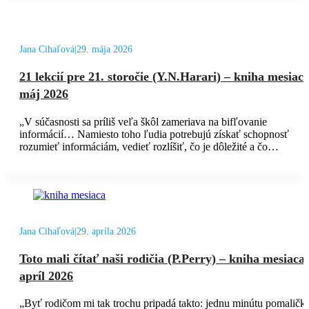
Jana Cihaľová
|
29. mája 2026
21 lekcií pre 21. storočie (Y.N.Harari) – kniha mesiac
máj 2026
„V súčasnosti sa príliš veľa škôl zameriava na bifľovanie
informácií… Namiesto toho ľudia potrebujú získať schopnosť
rozumieť informáciám, vedieť rozlíšiť, čo je dôležité a čo…
Jana Cihaľová
|
29. apríla 2026
Toto mali čítať naši rodičia (P.Perry) – kniha mesiaca
apríl 2026
„Byť rodičom mi tak trochu pripadá takto: jednu minútu pomaličk