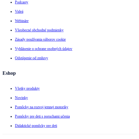
Podcasty
Videá
Webináre
Všeobecné obchodné podmienky
Zásady používania súborov cookie
Vyhlásenie o ochrane osobných údajov
Odstúpenie od zmluvy
Eshop
Všetky produkty
Novinky
Pomôcky na rozvoj jemnej motoriky
Pomôcky pre deti s poruchami učenia
Didaktické pomôcky pre deti