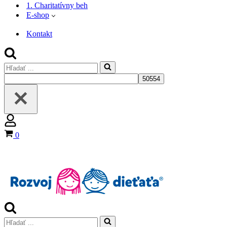
1. Charitatívny beh
E-shop
Kontakt
Search
for...
Košík
0
Search