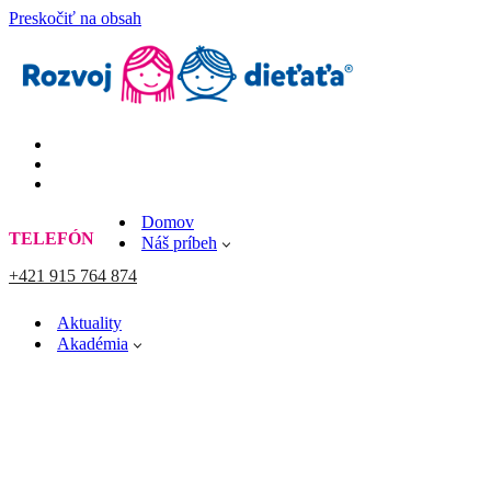
Preskočiť na obsah
Domov
TELEFÓN
Náš príbeh
+421 915 764 874
Aktuality
Akadémia