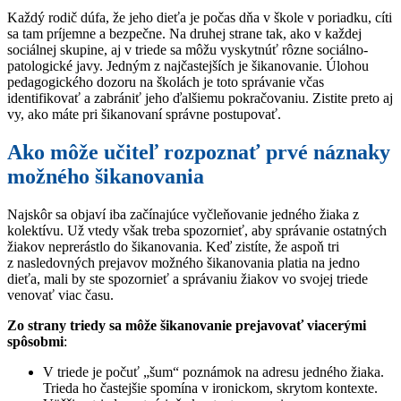
Každý rodič dúfa, že jeho dieťa je počas dňa v škole v poriadku, cíti
sa tam príjemne a bezpečne. Na druhej strane tak, ako v každej
sociálnej skupine, aj v triede sa môžu vyskytnúť rôzne sociálno-
patologické javy. Jedným z najčastejších je šikanovanie. Úlohou
pedagogického dozoru na školách je toto správanie včas
identifikovať a zabrániť jeho ďalšiemu pokračovaniu. Zistite preto aj
vy, ako máte pri šikanovaní správne postupovať.
Ako môže učiteľ rozpoznať prvé náznaky
možného šikanovania
Najskôr sa objaví iba začínajúce vyčleňovanie jedného žiaka z
kolektívu. Už vtedy však treba spozornieť, aby správanie ostatných
žiakov neprerástlo do šikanovania. Keď zistíte, že aspoň tri
z nasledovných prejavov možného šikanovania platia na jedno
dieťa, mali by ste spozornieť a správaniu žiakov vo svojej triede
venovať viac času.
Zo strany triedy sa môže šikanovanie prejavovať viacerými
spôsobmi
:
V triede je počuť „šum“ poznámok na adresu jedného žiaka.
Trieda ho častejšie spomína v ironickom, skrytom kontexte.