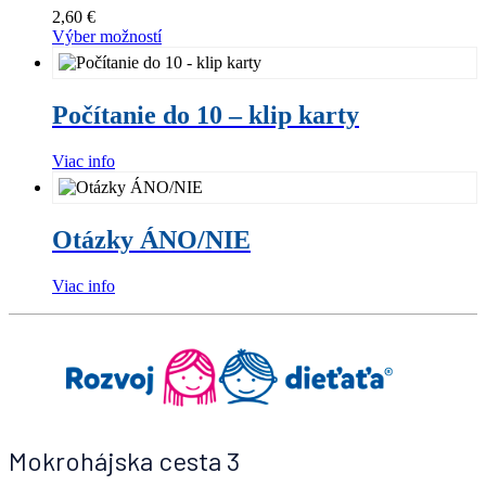
Násadka
Možnosti
2,60
€
na
si
Výber možností
písacie
môžete
potreby
vybrať
Počítanie
–
na
do
Ryba
stránke
Počítanie do 10 – klip karty
10
produktu.
–
klip
Viac info
karty
Otázky
ÁNO/NIE
Otázky ÁNO/NIE
Viac info
Mokrohájska cesta 3