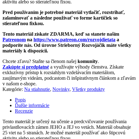
aktivitu alebo so stierateľnou fixou.
Pred používaním je potrebné materiál vytlačiť, rozstrihať,
zalaminovať a následne používať vo forme kartičiek so
stierateľnou fixkou.
Tento materiál získate ZDARMA, keď sa stanete naším
Patreonom
na
https://www.patreon.com/rozvojdietata
a
podporíte nás. Od úrovne Strieborný Rozvojáčik máte všetky
materiály k dispozícii.
Chcete zľavu? Staňte sa členom našej
komunity
.
Zakúpte si predplatné
a využívajte výhody členstva. Získate
exkluzívny prístup k rozsiahlym vzdelávacím materiálom,
zaujímavým videám, podcastom či inšpiratívnym článkom a zľavám
v našom e-shope.
Kategórie:
Na stiahnutie
,
Novinky
,
Všetky produkty
Popis
Ďalšie informácie
Recenzie
Tento materiál je určený na učenie a predcvičovanie používania
privlastňovacích zámen JEHO a JEJ vo vetách. Materiál obsahuje
25 viet na 5 stranách. Je možné materiál používať ako štipcovú
aktivitu alebo so stierateľnou fixou.