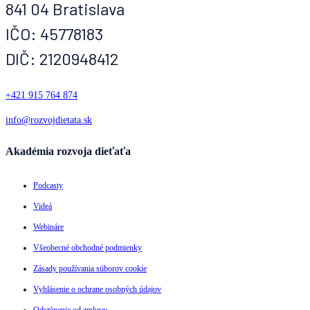
841 04 Bratislava
IČO: 45778183
DIČ: 2120948412
+421 915 764 874
info@rozvojdietata.sk
Akadémia rozvoja dieťaťa
Podcasty
Videá
Webináre
Všeobecné obchodné podmienky
Zásady používania súborov cookie
Vyhlásenie o ochrane osobných údajov
Odstúpenie od zmluvy