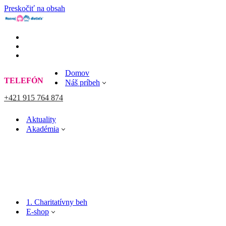
Preskočiť na obsah
Domov
TELEFÓN
Náš príbeh
+421 915 764 874
Aktuality
Akadémia
1. Charitatívny beh
E-shop