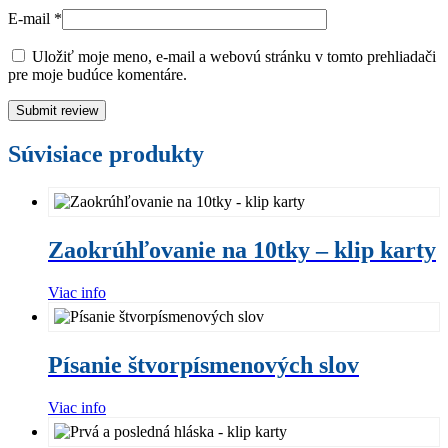
E-mail
*
Uložiť moje meno, e-mail a webovú stránku v tomto prehliadači
pre moje budúce komentáre.
Súvisiace produkty
Zaokrúhľovanie
na
Zaokrúhľovanie na 10tky – klip karty
10tky
–
klip
Viac info
karty
Písanie
štvorpísmenových
Písanie štvorpísmenových slov
slov
Viac info