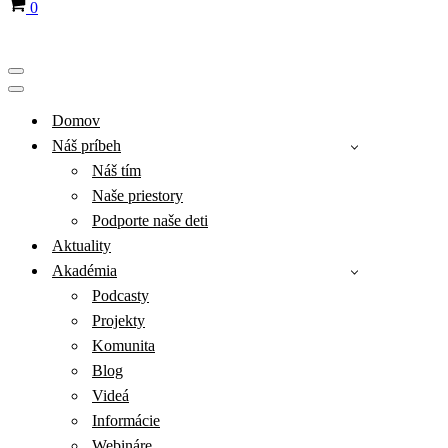
Košík
0
Menu
navigácie
Menu
navigácie
Domov
Náš príbeh
Náš tím
Naše priestory
Podporte naše deti
Aktuality
Akadémia
Podcasty
Projekty
Komunita
Blog
Videá
Informácie
Webináre