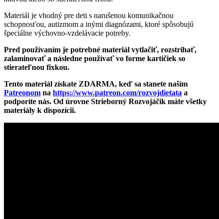
Materiál je vhodný pre deti s narušenou komunikačnou
schopnosťou, autizmom a inými diagnózami, ktoré spôsobujú
špeciálne výchovno-vzdelávacie potreby.
Pred používaním je potrebné materiál vytlačiť, rozstrihať,
zalaminovať a následne používať vo forme kartičiek so
stierateľnou fixkou.
Tento materiál získate ZDARMA, keď sa stanete naším
Patreonom
na
https://www.patreon.com/rozvojdietata
a
podporíte nás. Od úrovne Strieborný Rozvojáčik máte všetky
materiály k dispozícii.