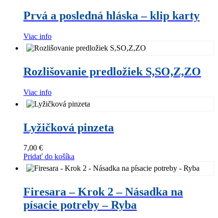
Prvá
a
Prvá a posledná hláska – klip karty
posledná
hláska
–
Viac info
klip
karty
Rozlišovanie
predložiek
Rozlišovanie predložiek S,SO,Z,ZO
S,SO,Z,ZO
Viac info
Lyžičková
pinzeta
Lyžičková pinzeta
7,00
€
Pridať do košíka
Firesara
Tento
–
produkt
Firesara – Krok 2 – Násadka na
Krok
má
písacie potreby – Ryba
2
viacero
–
variantov.