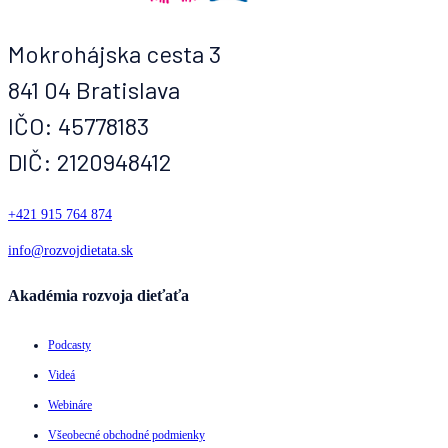
Mokrohájska cesta 3
841 04 Bratislava
IČO: 45778183
DIČ: 2120948412
+421 915 764 874
info@rozvojdietata.sk
Akadémia rozvoja dieťaťa
Podcasty
Videá
Webináre
Všeobecné obchodné podmienky