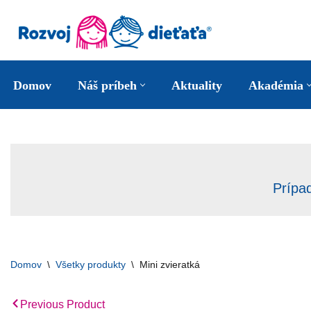
Preskočiť
na
obsah
Domov
Náš príbeh
Aktuality
Akadémia
Prípa
Domov
\
Všetky produkty
\
Mini zvieratká
Previous Product