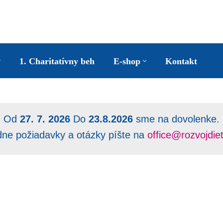
1. Charitatívny beh
E-shop
Kontakt
Od
27. 7. 2026
Do
23.8.2026
sme na dovolenke.
dne požiadavky a otázky píšte na
office@rozvojdie