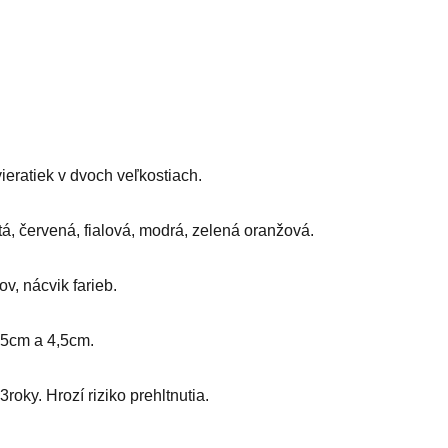
eratiek v dvoch veľkostiach.
ltá, červená, fialová, modrá, zelená oranžová.
v, nácvik farieb.
2,5cm a 4,5cm.
roky. Hrozí riziko prehltnutia.