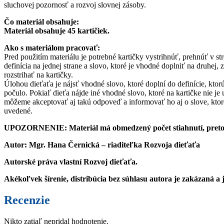
sluchovej pozornosť a rozvoj slovnej zásoby.
Čo materiál obsahuje:
Materiál obsahuje 45 kartičiek.
Ako s materiálom pracovať:
Pred použitím materiálu je potrebné kartičky vystrihnúť, prehnúť v str
definícia na jednej strane a slovo, ktoré je vhodné doplniť na druhej
rozstrihať na kartičky.
Úlohou dieťaťa je nájsť vhodné slovo, ktoré doplní do definície, ktorú
počulo. Pokiaľ dieťa nájde iné vhodné slovo, ktoré na kartičke nie j
môžeme akceptovať aj takú odpoveď a informovať ho aj o slove, ktoré
uvedené.
UPOZORNENIE: Materiál má obmedzený počet stiahnutí, preto Vás
Autor: Mgr. Hana Černická – riaditeľka Rozvoja dieťaťa
Autorské práva vlastní Rozvoj dieťaťa.
Akékoľvek šírenie, distribúcia bez súhlasu autora je zakázaná a
Recenzie
Nikto zatiaľ nepridal hodnotenie.