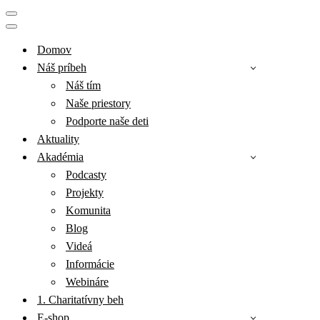
Menu
navigácie
Menu
navigácie
Domov
Náš príbeh
Náš tím
Naše priestory
Podporte naše deti
Aktuality
Akadémia
Podcasty
Projekty
Komunita
Blog
Videá
Informácie
Webináre
1. Charitatívny beh
E-shop