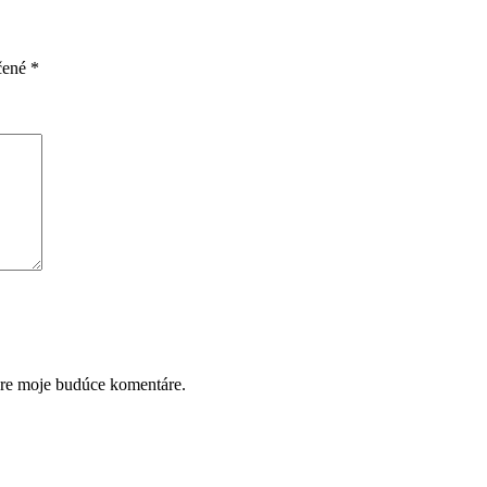
čené
*
pre moje budúce komentáre.