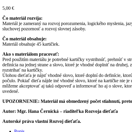
5,00
€
Čo materiál rozvíja:
Materiál je zameraný na rozvoj porozumenia, logického myslenia, jaz
sluchovej pozornosť a rozvoj slovnej zásoby.
Čo materiál obsahuje:
Materiál obsahuje 45 kartičiek.
Ako s materiálom pracovať:
Pred použitím materiálu je potrebné kartičky vystrihnúť, prehnúť v str
definícia na jednej strane a slovo, ktoré je vhodné doplniť na druhej
rozstrihať na kartičky.
Úlohou dieťaťa je nájsť vhodné slovo, ktoré doplní do definície, ktorú
počulo. Pokiaľ dieťa nájde iné vhodné slovo, ktoré na kartičke nie j
môžeme akceptovať aj takú odpoveď a informovať ho aj o slove, ktoré
uvedené.
UPOZORNENIE: Materiál má obmedzený počet stiahnutí, preto Vás
Autor: Mgr. Hana Černická – riaditeľka Rozvoja dieťaťa
Autorské práva vlastní Rozvoj dieťaťa.
Popis