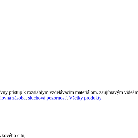
zívny prístup k rozsiahlym vzdelávacím materiálom, zaujímavým videá
lovná zásoba
,
sluchová pozornosť
,
Všetky produkty
ykového citu,