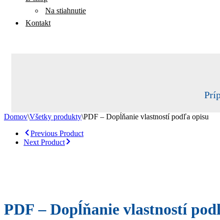
Na stiahnutie
Kontakt
Prí
Domov
\
Všetky produkty
\
PDF – Dopĺňanie vlastností podľa opisu
Previous Product
Next Product
PDF – Dopĺňanie vlastností pod