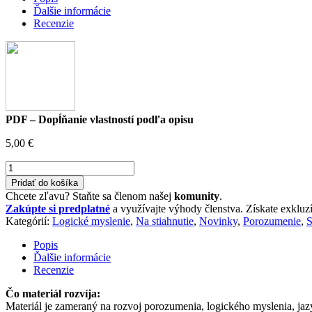
Ďalšie informácie
Recenzie
PDF – Dopĺňanie vlastností podľa opisu
5,00
€
množstvo
PDF
Pridať do košíka
-
Chcete zľavu? Staňte sa členom našej
komunity
.
Dopĺňanie
Zakúpte si predplatné
a využívajte výhody členstva. Získate exklu
vlastností
Kategórií:
Logické myslenie
,
Na stiahnutie
,
Novinky
,
Porozumenie
,
S
podľa
opisu
Popis
Ďalšie informácie
Recenzie
Čo materiál rozvíja:
Materiál je zameraný na rozvoj porozumenia, logického myslenia, jaz