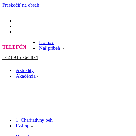
Preskočiť na obsah
Domov
TELEFÓN
Náš príbeh
+421 915 764 874
Aktuality
Akadémia
1. Charitatívny beh
E-shop