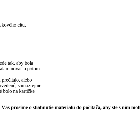
ykového citu,
ede tak, aby bola
, zalaminovať a potom
 prečítalo, alebo
e uvedené, samozrejme
 bolo na kartičke
 prosíme o stiahnutie materiálu do počítača, aby ste s ním moh