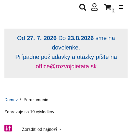
0
Preskočiť
na
obsah
Od
27. 7. 2026
Do
23.8.2026
sme na
dovolenke.
Prípadne požiadavky a otázky píšte na
office@rozvojdietata.sk
Domov
\
Porozumenie
Zobrazuje sa 10 výsledkov