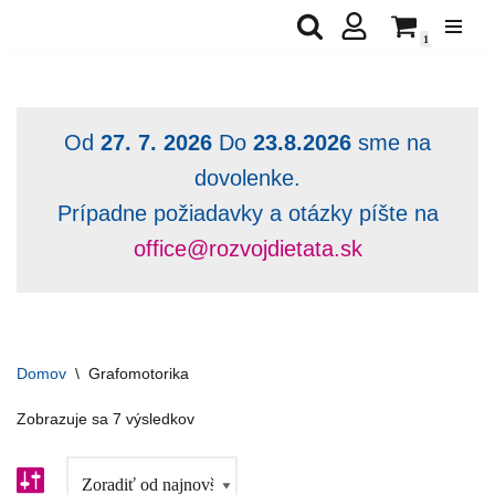
1
Preskočiť
na
obsah
Od
27. 7. 2026
Do
23.8.2026
sme na
dovolenke.
Prípadne požiadavky a otázky píšte na
office@rozvojdietata.sk
Domov
\
Grafomotorika
Zobrazuje sa 7 výsledkov