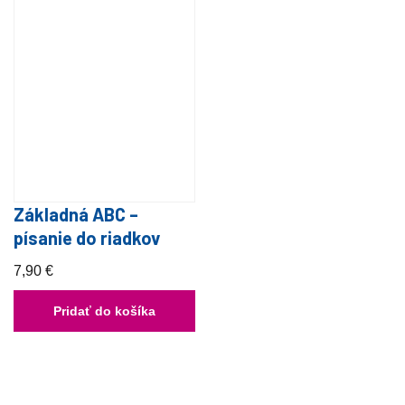
Základná ABC –
písanie do riadkov
7,90
€
Pridať do košíka