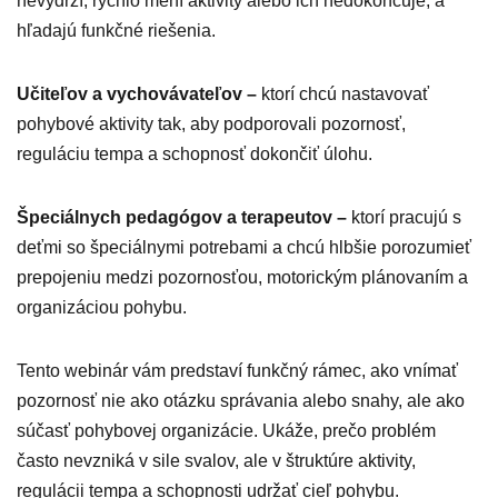
nevydrží, rýchlo mení aktivity alebo ich nedokončuje, a
hľadajú funkčné riešenia.
Učiteľov a vychovávateľov –
ktorí chcú nastavovať
pohybové aktivity tak, aby podporovali pozornosť,
reguláciu tempa a schopnosť dokončiť úlohu.
Špeciálnych pedagógov a terapeutov –
ktorí pracujú s
deťmi so špeciálnymi potrebami a chcú hlbšie porozumieť
prepojeniu medzi pozornosťou, motorickým plánovaním a
organizáciou pohybu.
Tento webinár vám predstaví funkčný rámec, ako vnímať
pozornosť nie ako otázku správania alebo snahy, ale ako
súčasť pohybovej organizácie. Ukáže, prečo problém
často nevzniká v sile svalov, ale v štruktúre aktivity,
regulácii tempa a schopnosti udržať cieľ pohybu.