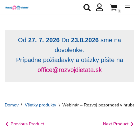
0
Preskočiť
na
obsah
Od
27. 7. 2026
Do
23.8.2026
sme na
dovolenke.
Prípadne požiadavky a otázky píšte na
office@rozvojdietata.sk
Domov
\
Všetky produkty
\
Webinár – Rozvoj pozornosti v hrubej 
Previous Product
Next Product