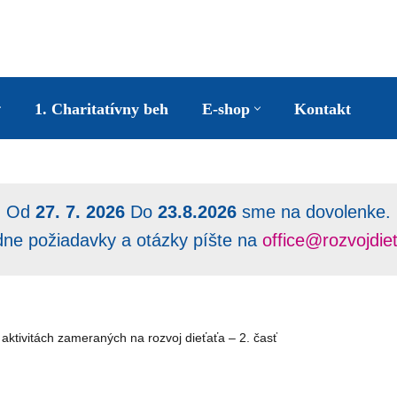
1. Charitatívny beh
E-shop
Kontakt
Od
27. 7. 2026
Do
23.8.2026
sme na dovolenke.
dne požiadavky a otázky píšte na
office@rozvojdie
aktivitách zameraných na rozvoj dieťaťa – 2. časť