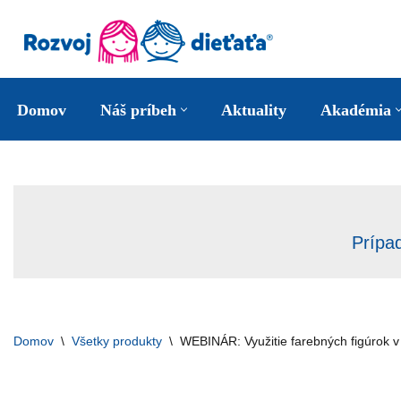
Preskočiť
na
obsah
Domov
Náš príbeh
Aktuality
Akadémia
Prípa
Domov
\
Všetky produkty
\
WEBINÁR: Využitie farebných figúrok v 