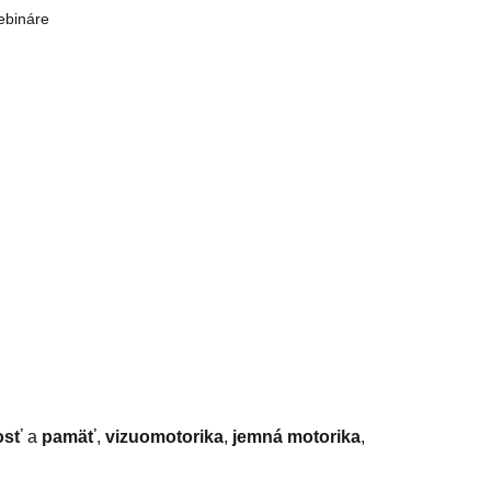
bináre
osť
a
pamäť
,
vizuomotorika
,
jemná motorika
,