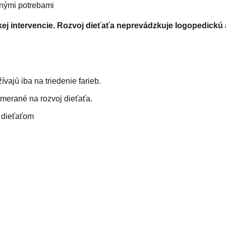
čnými potrebami
 intervencie. Rozvoj dieťaťa neprevádzkuje logopedickú 
žívajú iba na triedenie farieb.
zamerané na rozvoj dieťaťa.
s dieťaťom