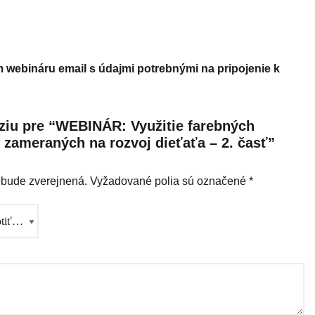
webináru email s údajmi potrebnými na pripojenie k
nziu pre “WEBINÁR: Využitie farebných
h zameraných na rozvoj dieťaťa – 2. časť”
ebude zverejnená.
Vyžadované polia sú označené
*