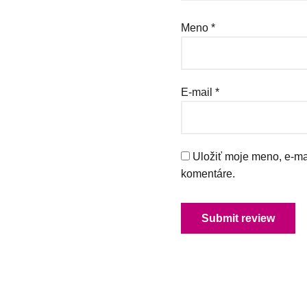
Meno
*
E-mail
*
Uložiť moje meno, e-ma
komentáre.