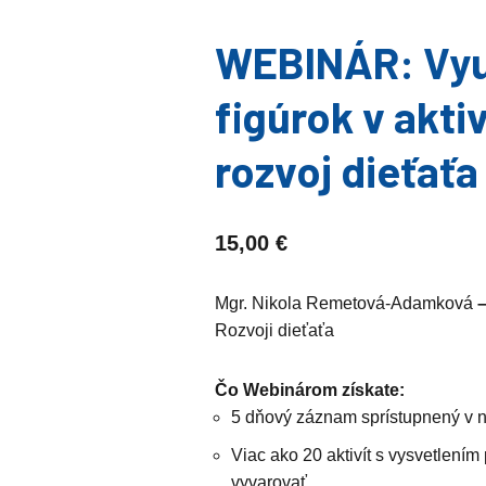
WEBINÁR: Využ
figúrok v akt
rozvoj dieťaťa 
15,00
€
Mgr. Nikola Remetová-Adamková
Rozvoji dieťaťa
Čo Webinárom získate:
5 dňový záznam sprístupnený v n
Viac ako 20 aktivít s vysvetlení
vyvarovať.