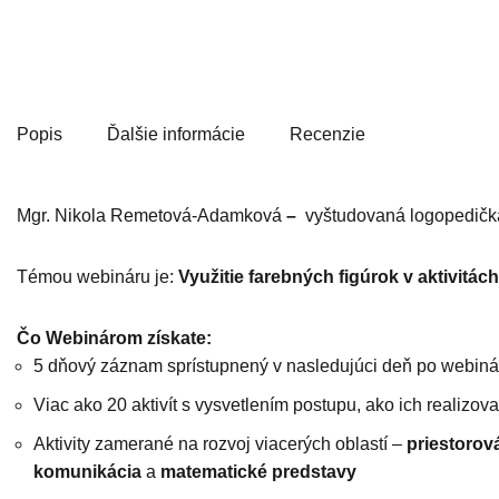
Popis
Ďalšie informácie
Recenzie
Mgr. Nikola Remetová-Adamková
–
vyštudovaná logopedička
Témou webináru je:
Využitie farebných figúrok v aktivitác
Čo Webinárom získate:
5 dňový záznam sprístupnený v nasledujúci deň po webinár
Viac ako 20 aktivít s vysvetlením postupu, ako ich realizo
Aktivity zamerané na rozvoj viacerých oblastí –
priestorová
komunikácia
a
matematické predstavy