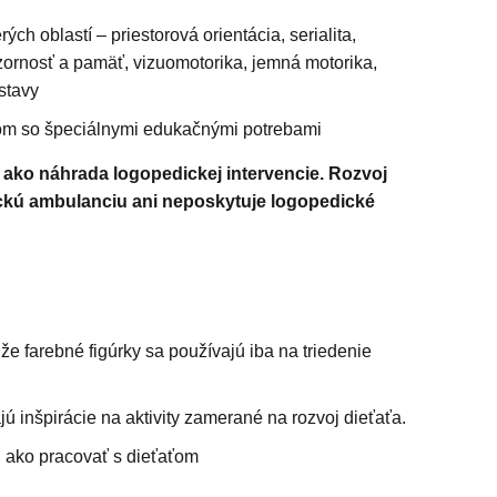
ých oblastí – priestorová orientácia, serialita,
zornosť a pamäť, vizuomotorika, jemná motorika,
stavy
eťom so špeciálnymi edukačnými potrebami
ko náhrada logopedickej intervencie. Rozvoj
ckú ambulanciu ani neposkytuje logopedické
, že farebné figúrky sa používajú iba na triedenie
ajú inšpirácie na aktivity zamerané na rozvoj dieťaťa.
, ako pracovať s dieťaťom