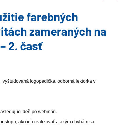
itie farebných
ivitách zameraných na
– 2. časť
–
vyštudovaná logopedička, odborná lektorka v
asledujúci deň po webinári.
m postupu, ako ich realizovať a akým chybám sa