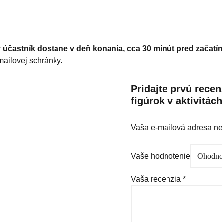
astník dostane v deň konania, cca 30 minút pred začatím 
mailovej schránky.
Pridajte prvú rece
figúrok v aktivitác
Vaša e-mailová adresa n
Vaše hodnotenie
Vaša recenzia
*