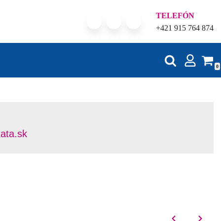
TELEFÓN
+421 915 764 874
0
tata.sk