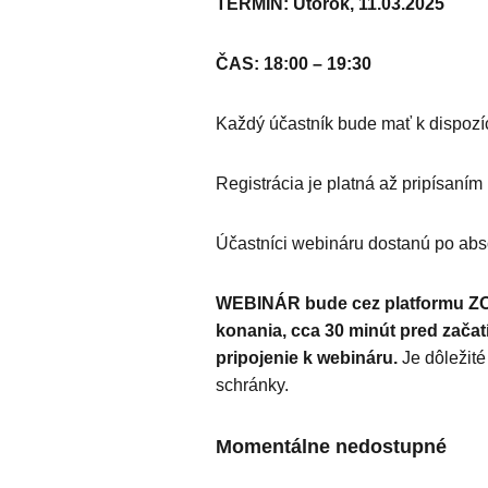
TERMÍN: Utorok, 11.03.2025
ČAS: 18:00 – 19:30
Každý účastník bude mať k dispozíc
Registrácia je platná až pripísaním 
Účastníci webináru dostanú po absol
WEBINÁR bude cez platformu ZOO
konania, cca 30 minút pred zača
pripojenie k webináru.
Je dôležité
schránky.
Momentálne nedostupné