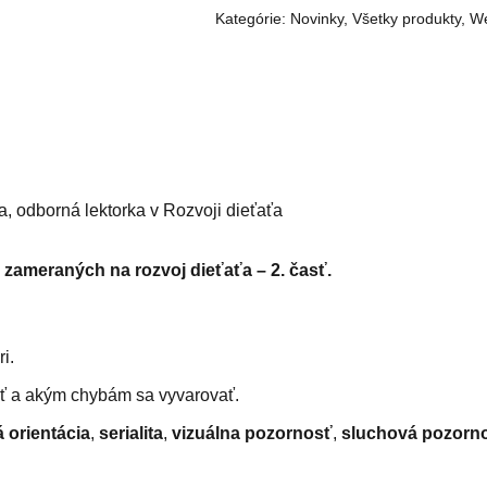
Kategórie:
Novinky
,
Všetky produkty
,
We
, odborná lektorka v Rozvoji dieťaťa
h zameraných na rozvoj dieťaťa – 2. časť.
i.
vať a akým chybám sa vyvarovať.
 orientácia
,
serialita
,
vizuálna pozornosť
,
sluchová pozorn